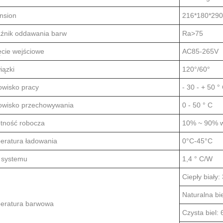
nsion
216*180*29
źnik oddawania barw
Ra>75
ęcie wejściowe
AC85-265V
iązki
120°/60°
owisko pracy
- 30 - + 50 °
owisko przechowywania
0 - 50 ° C
otność robocza
10% ~ 90% w
eratura ładowania
0°C-45°C
 systemu
1,4 ° C/W
Ciepły biały
Naturalna bi
eratura barwowa
Czysta biel: