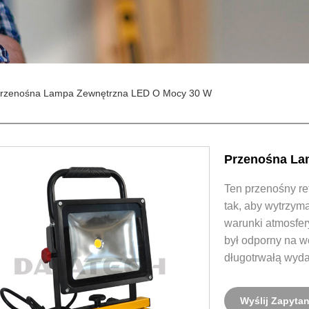
rzenośna Lampa Zewnętrzna LED O Mocy 30 W
Przenośna La
Ten przenośny r
tak, aby wytrzym
warunki atmosfer
był odporny na w
długotrwałą wyda
Wyślij Zapytan