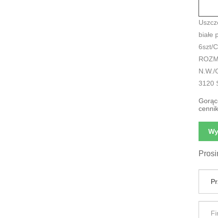
Uszcz
białe 
6szt/
ROZMI
N.W./
3120 
Gorące
cenni
Wy
Prosi