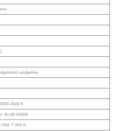
0mm
 C
ilgotności względnej
: 3000-3500 K
el: 40,00-4500K
 6 000–7 000 K