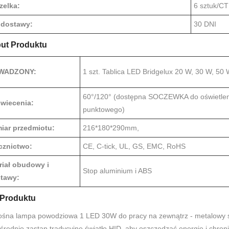
zelka:
6 sztuk/C
 dostawy:
30 DNI
but Produktu
WADZONY:
1 szt. Tablica LED Bridgelux 20 W, 30 W, 50
60°/120° (dostępna SOCZEWKA do oświetlen
świecenia:
punktowego)
iar przedmiotu:
216*180*290mm,
cznictwo:
CE, C-tick, UL, GS, EMC, RoHS
riał obudowy i
Stop aluminium i ABS
tawy:
 Produktu
ośna lampa powodziowa 1 LED 30W do pracy na zewnątrz - metalowy sto
rednio zastąp tradycyjne światło HID, aby oszczędzać energię i chron