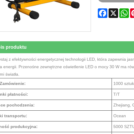
Facebook
X
W
is produktu
staj z efektywności energetycznej technologii LED, która zapewnia jas
ia energii. Przenośne zewnętrzne oświetlenie LED o mocy 30 W ma rów
mi światła.
 Zamówienie:
1000 sztuk
nki płatności:
T/T
sce pochodzenia:
Zhejiang, 
ki transportu:
Ocean
ność produkcyjna:
5000 SZT