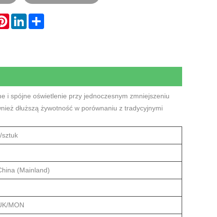
hatsApp
Pinterest
LinkedIn
Share
ne i spójne oświetlenie przy jednoczesnym zmniejszeniu
nież dłuższą żywotność w porównaniu z tradycyjnymi
/sztuk
China (Mainland)
UK/MON