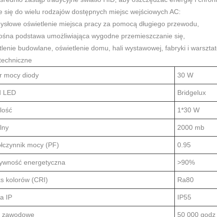
 się do wielu rodzajów dostępnych miejsc wejściowych AC:
ysłowe oświetlenie miejsca pracy za pomocą długiego przewodu,
ośna podstawa umożliwiająca wygodne przemieszczanie się,
lenie budowlane, oświetlenie domu, hali wystawowej, fabryki i warszta
techniczne
r mocy diody
30 W
d LED
Bridgelux
lość
1*30 W
lny
2000 mb
łczynnik mocy (PF)
0.95
tywność energetyczna
>90%
s kolorów (CRI)
Ra80
a IP
IP55
e zawodowe
50 000 godz