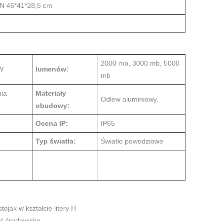
TN 46*41*28,5 cm
2000 mb, 3000 mb, 5000
 W
lumenów:
mb
ia
Materiały
Odlew aluminiowy.
obudowy:
Ocena IP:
IP65
Typ światła:
Światło powodziowe
jak w kształcie litery H
ić środowisko.