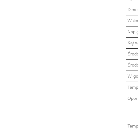
Dime
Wska
Napi
Kąt w
Środ
Środ
Wilg
Temp
Opór
Temp