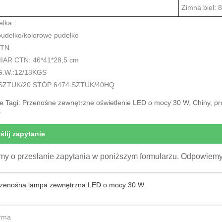
Zimna biel: 
elka:
pudełko/kolorowe pudełko
CTN
AR CTN: 46*41*28,5 cm
G.W.:12/13KGS
SZTUK/20 STÓP 6474 SZTUK/40HQ
 Tagi: Przenośne zewnętrzne oświetlenie LED o mocy 30 W, Chiny, pro
k
ślij zapytanie
my o przesłanie zapytania w poniższym formularzu. Odpowiemy 