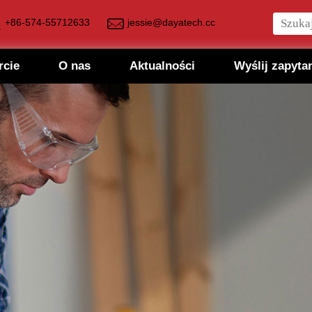
+86-574-55712633
jessie@dayatech.cc
rcie
O nas
Aktualności
Wyślij zapyta