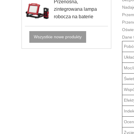
Przenośna,
Nadaje
zintegrowana lampa
Przem
robocza na baterie
Przen
Oświet
Wszystkie nowe produkty
Dane 
Pobó
Ukła
Moc/i
Świet
Wspó
Efek
Indek
Ocen
Życi