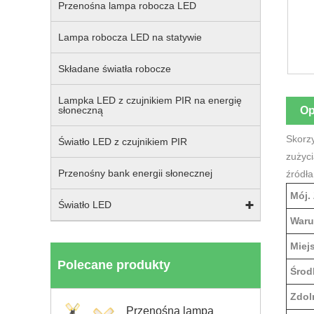
Przenośna lampa robocza LED
Lampa robocza LED na statywie
Składane światła robocze
Lampka LED z czujnikiem PIR na energię
Op
słoneczną
Skorzy
Światło LED z czujnikiem PIR
zużyc
Przenośny bank energii słonecznej
źródła
Mój.
Światło LED
Waru
Miej
Polecane produkty
Środ
Zdol
Przenośna lampa