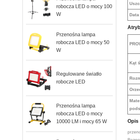
Uszc
robocza LED o mocy 100
W
Data
Atry
Przenośna lampa
robocza LED o mocy 50
PRO
W
Kąt 
Regulowane światło
Rozm
robocze LED
Orze
Mate
Przenośna lampa
pods
robocza LED o mocy
Opis
10000 LM i mocy 65 W
przen
Bezpoś