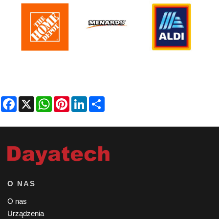
Facebook
X
WhatsApp
Pinterest
LinkedIn
Share
O NAS
O nas
Urządzenia