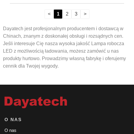
<
1
2
3
>
Dayatech jest profesjonalnym producentem i dostawcą w
Chinach, znanym z doskonałej obsługi i rozsądnych cen.
Jeśli interesuje Cię nasza wysoka jakość Lampa robocza
LED z możliwością ładowania, możesz zamówić u nas
produkty hurtowo. Prowadzimy własną fabrykę i oferujemy
cennik dla Twojej wygody.
O NAS
O nas