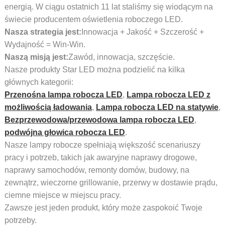
energią. W ciągu ostatnich 11 lat staliśmy się wiodącym na
świecie producentem oświetlenia roboczego LED.
Nasza strategia jest
:
Innowacja + Jakość + Szczerość +
Wydajność = Win-Win.
Naszą misją jest
:
Zawód, innowacja, szczęście.
Nasze produkty Star LED można podzielić na kilka
głównych kategorii:
Przenośna lampa robocza LED
,
Lampa robocza LED z
możliwością ładowania
,
Lampa robocza LED na statywie
,
Bezprzewodowa/przewodowa lampa robocza LED
,
podwójna głowica robocza LED
.
Nasze lampy robocze spełniają większość scenariuszy
pracy i potrzeb, takich jak awaryjne naprawy drogowe,
naprawy samochodów, remonty domów, budowy, na
zewnątrz, wieczorne grillowanie, przerwy w dostawie prądu,
ciemne miejsce w miejscu pracy.
Zawsze jest jeden produkt, który może zaspokoić Twoje
potrzeby.