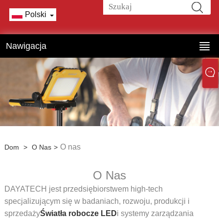
Polski
Nawigacja
O nas
Dom
>
O Nas
>
O Nas
DAYATECH jest przedsiębiorstwem high-tech
specjalizującym się w badaniach, rozwoju, produkcji i
sprzedaży
Światła robocze LED
i systemy zarządzania