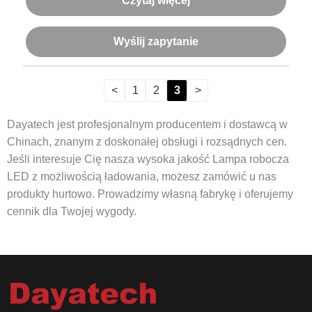
Czytaj więcej
Wyślij zapytanie
<
1
2
3
>
Dayatech jest profesjonalnym producentem i dostawcą w
Chinach, znanym z doskonałej obsługi i rozsądnych cen.
Jeśli interesuje Cię nasza wysoka jakość Lampa robocza
LED z możliwością ładowania, możesz zamówić u nas
produkty hurtowo. Prowadzimy własną fabrykę i oferujemy
cennik dla Twojej wygody.