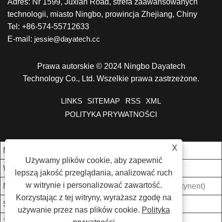
Adres: Nr 1599, Juxian Road, strefa zaawansowanych
technologii, miasto Ningbo, prowincja Zhejiang, Chiny
Tel: +86-574-55712633
E-mail:
jessie@dayatech.cc
Prawa autorskie © 2024 Ningbo Dayatech
Technology Co., Ltd. Wszelkie prawa zastrzeżone.
LINKS
SITEMAP
RSS
XML
POLITYKA PRYWATNOŚCI
X
Mój. Zamówienie:
1000 sztuk/sztuk
Używamy plików cookie, aby zapewnić
Warunki płatności:
T/T
lepszą jakość przeglądania, analizować ruch
w witrynie i personalizować zawartość.
Miejsce pochodzenia:
Zhejiang, Chiny (kontynent)
Korzystając z tej witryny, wyrażasz zgodę na
Środki transportu:
Ocean
używanie przez nas plików cookie.
Polityka
Zdolność produkcyjna:
5000 SZTUK/MON