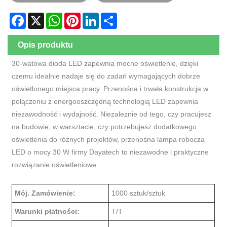
Facebook
X
WhatsApp
Pinterest
LinkedIn
Share
Opis produktu
30-watowa dioda LED zapewnia mocne oświetlenie, dzięki
czemu idealnie nadaje się do zadań wymagających dobrze
oświetlonego miejsca pracy. Przenośna i trwała konstrukcja w
połączeniu z energooszczędną technologią LED zapewnia
niezawodność i wydajność. Niezależnie od tego, czy pracujesz
na budowie, w warsztacie, czy potrzebujesz dodatkowego
oświetlenia do różnych projektów, przenośna lampa robocza
LED o mocy 30 W firmy Dayatech to niezawodne i praktyczne
rozwiązanie oświetleniowe.
Mój. Zamówienie:
1000 sztuk/sztuk
Warunki płatności:
T/T