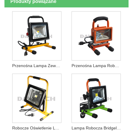
Produkty powiązane
Przenośna Lampa Zewnętrzna LED O Mocy 30 W
Przenośna Lampa Robocza LED Z Przewodem AC
Robocze Oświetlenie LED O Mocy 10–150 W
Lampa Robocza Bridgelux LED Z Przewodem, 85–265 V AC