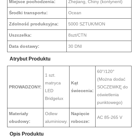
Miejsce pochodzenia:
Zhejiang, Chiny (kontynent)
Środki transportu:
Ocean
Zdolność produkcyjna:
5000 SZTUK/MON
Uszczelka:
8szt/CTN
Data dostawy:
30 DNI
Atrybut Produktu
60°/120°
1 szt.
(Można dodać
matryca
Kąt
PROWADZONY:
SOCZEWKĘ do
LED
świecenia:
oświetlenia
Bridgelux
punktowego)
Materiały
Odlew
Napięcie
AC 85-265 V
obudowy:
aluminiowy.
robocze:
Opis Produktu