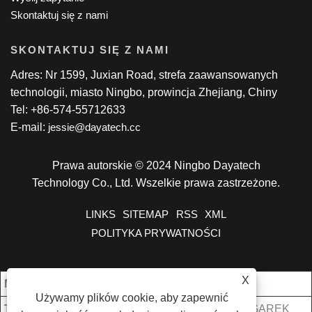
Skontaktuj się z nami
SKONTAKTUJ SIĘ Z NAMI
Adres: Nr 1599, Juxian Road, strefa zaawansowanych
technologii, miasto Ningbo, prowincja Zhejiang, Chiny
Tel: +86-574-55712633
E-mail:
jessie@dayatech.cc
Prawa autorskie © 2024 Ningbo Dayatech
Technology Co., Ltd. Wszelkie prawa zastrzeżone.
LINKS
SITEMAP
RSS
XML
POLITYKA PRYWATNOŚCI
X
Mój. Zamówienie:
2000 sztuk/sztuk
Używamy plików cookie, aby zapewnić
Termin handlowy:
KIESZONKA NA ZEGAREK