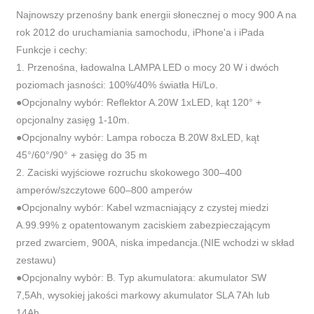
Najnowszy przenośny bank energii słonecznej o mocy 900 A na
rok 2012 do uruchamiania samochodu, iPhone'a i iPada
Funkcje i cechy:
1. Przenośna, ładowalna LAMPA LED o mocy 20 W i dwóch
poziomach jasności: 100%/40% światła Hi/Lo.
●Opcjonalny wybór: Reflektor A.20W 1xLED, kąt 120° +
opcjonalny zasięg 1-10m.
●Opcjonalny wybór: Lampa robocza B.20W 8xLED, kąt
45°/60°/90° + zasięg do 35 m
2. Zaciski wyjściowe rozruchu skokowego 300–400
amperów/szczytowe 600–800 amperów
●Opcjonalny wybór: Kabel wzmacniający z czystej miedzi
A.99.99% z opatentowanym zaciskiem zabezpieczającym
przed zwarciem, 900A, niska impedancja.(NIE wchodzi w skład
zestawu)
●Opcjonalny wybór: B. Typ akumulatora: akumulator SW
7,5Ah, wysokiej jakości markowy akumulator SLA 7Ah lub
14Ah.