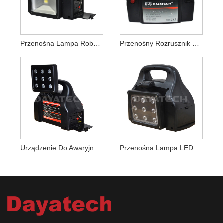
Przenośna Lampa Robocza LED Z Falownikiem Do Elektrowni Słonecznej
Przenośny Rozrusznik Zasilania
Urządzenie Do Awaryjnego Uruchamiania Z Elektrownią Inwerterową
Przenośna Lampa LED Z Falownikiem Do Elektrowni Słonecznej