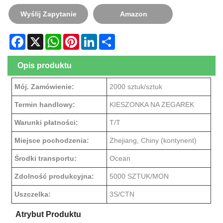
Wyślij Zapytanie
Amazon
Facebook
X
WhatsApp
Pinterest
LinkedIn
Share
Opis produktu
Mój. Zamówienie:
2000 sztuk/sztuk
Termin handlowy:
KIESZONKA NA ZEGAREK
Warunki płatności:
T/T
Miejsce pochodzenia:
Zhejiang, Chiny (kontynent)
Środki transportu:
Ocean
Zdolność produkcyjna:
5000 SZTUK/MON
Uszczelka:
3S/CTN
Atrybut Produktu