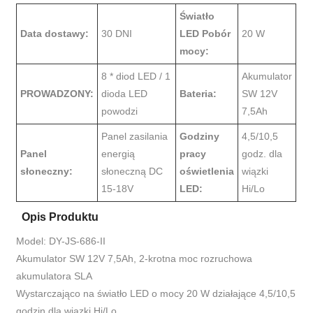
Światło
Data dostawy:
30 DNI
LED Pobór
20 W
mocy:
8 * diod LED / 1
Akumulator
PROWADZONY:
dioda LED
Bateria:
SW 12V
powodzi
7,5Ah
Panel zasilania
Godziny
4,5/10,5
Panel
energią
pracy
godz. dla
słoneczny:
słoneczną DC
oświetlenia
wiązki
15-18V
LED:
Hi/Lo
Opis Produktu
Model: DY-JS-686-II
Akumulator SW 12V 7,5Ah, 2-krotna moc rozruchowa
akumulatora SLA
Wystarczająco na światło LED o mocy 20 W działające 4,5/10,5
godzin dla wiązki Hi/Lo.