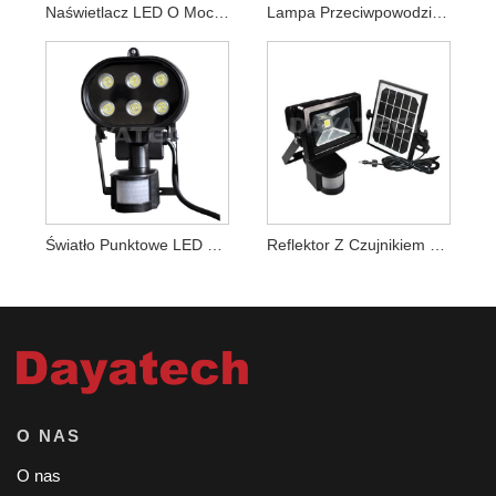
Naświetlacz LED O Mocy 30W Z Czujnikiem PIR
Lampa Przeciwpowodziowa LED Z Czujnikiem Ruchu PIR O Mocy 10 W
Światło Punktowe LED Z Czujnikiem PIR O Mocy 6 W
Reflektor Z Czujnikiem LED O Mocy 10 W
O NAS
O nas