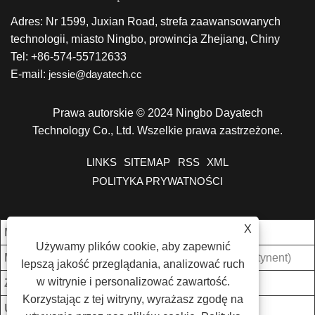
Adres: Nr 1599, Juxian Road, strefa zaawansowanych
technologii, miasto Ningbo, prowincja Zhejiang, Chiny
Tel: +86-574-55712633
E-mail:
jessie@dayatech.cc
Prawa autorskie © 2024 Ningbo Dayatech
Technology Co., Ltd. Wszelkie prawa zastrzeżone.
LINKS
SITEMAP
RSS
XML
POLITYKA PRYWATNOŚCI
X
Mój. Zamówienie:
1000 sztuk/sztuk
Używamy plików cookie, aby zapewnić
Miejsce pochodzenia:
Zhejiang, Chiny (kontynent)
lepszą jakość przeglądania, analizować ruch
w witrynie i personalizować zawartość.
Zdolność produkcyjna:
5000 SZTUK/MON
Korzystając z tej witryny, wyrażasz zgodę na
Uszczelka:
4szt/CTN