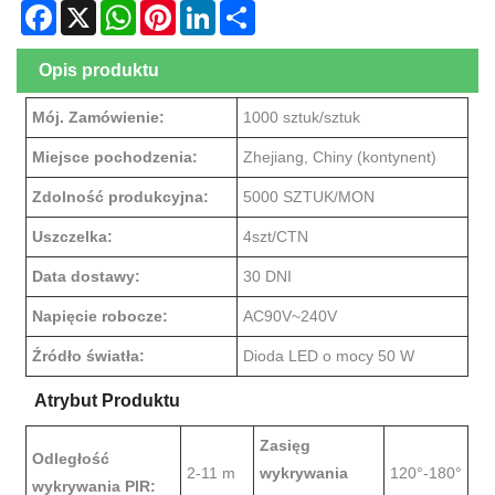
Facebook
X
WhatsApp
Pinterest
LinkedIn
Share
Opis produktu
Mój. Zamówienie:
1000 sztuk/sztuk
Miejsce pochodzenia:
Zhejiang, Chiny (kontynent)
Zdolność produkcyjna:
5000 SZTUK/MON
Uszczelka:
4szt/CTN
Data dostawy:
30 DNI
Napięcie robocze:
AC90V~240V
Źródło światła:
Dioda LED o mocy 50 W
Atrybut Produktu
Zasięg
Odległość
2-11 m
wykrywania
120°-180°
wykrywania PIR: