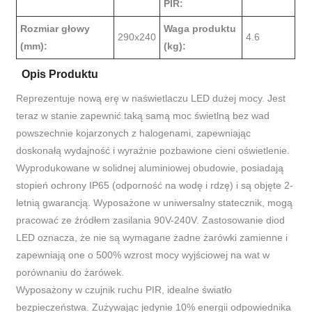
PIR:
Rozmiar głowy
Waga produktu
290x240
4.6
(mm):
(kg):
Opis Produktu
Reprezentuje nową erę w naświetlaczu LED dużej mocy. Jest
teraz w stanie zapewnić taką samą moc świetlną bez wad
powszechnie kojarzonych z halogenami, zapewniając
doskonałą wydajność i wyraźnie pozbawione cieni oświetlenie.
Wyprodukowane w solidnej aluminiowej obudowie, posiadają
stopień ochrony IP65 (odporność na wodę i rdzę) i są objęte 2-
letnią gwarancją. Wyposażone w uniwersalny statecznik, mogą
pracować ze źródłem zasilania 90V-240V. Zastosowanie diod
LED oznacza, że ​​nie są wymagane żadne żarówki zamienne i
zapewniają one o 500% wzrost mocy wyjściowej na wat w
porównaniu do żarówek.
Wyposażony w czujnik ruchu PIR, idealne światło
bezpieczeństwa. Zużywając jedynie 10% energii odpowiednika