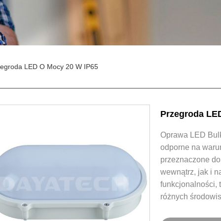
zegroda LED O Mocy 20 W IP65
Przegroda LE
Oprawa LED Bulkh
odporne na warun
przeznaczone do
wewnątrz, jak i n
funkcjonalności,
różnych środowi