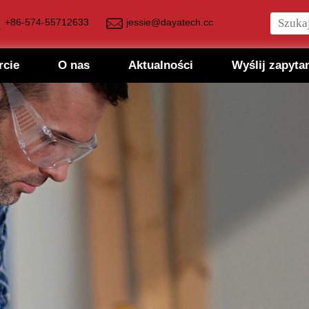
+86-574-55712633
jessie@dayatech.cc
rcie
O nas
Aktualności
Wyślij zapyta