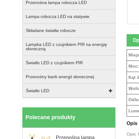
Przenośna lampa robocza LED
Lampa robocza LED na statywie
Składane światła robocze
Op
Lampka LED z czujnikiem PIR na energię
słoneczną
Miej
Światło LED z czujnikiem PIR
Moc:
Przenośny bank energii słonecznej
Kąt 
Wolt
Światło LED
Odle
Lume
Polecane produkty
Opis
Opis:
Przenośna lampa