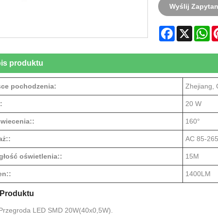
Wyślij Zapytan
Facebook
X
W
is produktu
sce pochodzenia:
Zhejiang, 
:
20 W
świecenia::
160°
aż::
AC 85-265
głość oświetlenia::
15M
n::
1400LM
 Produktu
 Przegroda LED SMD 20W(40x0,5W).