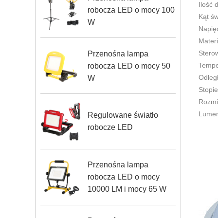
Ilość 
robocza LED o mocy 100
Kąt św
W
Napię
Materi
Sterow
Przenośna lampa
Tempe
robocza LED o mocy 50
Odległ
W
Stopie
Rozmi
Lumen
Regulowane światło
robocze LED
Przenośna lampa
robocza LED o mocy
10000 LM i mocy 65 W