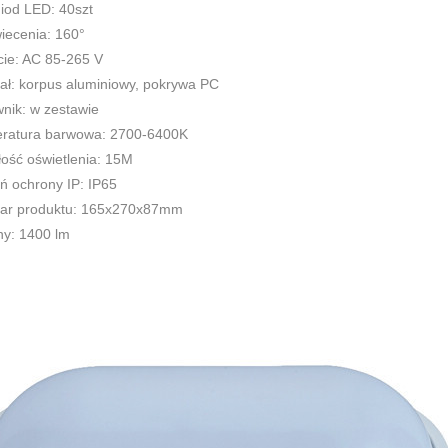
diod LED: 40szt
iecenia: 160°
cie: AC 85-265 V
ał: korpus aluminiowy, pokrywa PC
nik: w zestawie
ratura barwowa: 2700-6400K
ość oświetlenia: 15M
ń ochrony IP: IP65
ar produktu: 165x270x87mm
y: 1400 lm