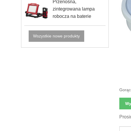
Przenośna,
zintegrowana lampa
robocza na baterie
Wszystkie nowe produkty
Oszc
Gorąc
Wy
Prosi