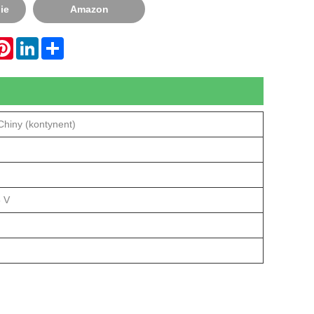
ie
Amazon
hatsApp
Pinterest
LinkedIn
Share
Chiny (kontynent)
 V